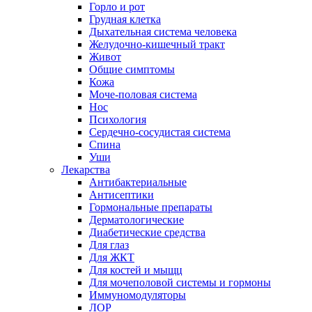
Горло и рот
Грудная клетка
Дыхательная система человека
Желудочно-кишечный тракт
Живот
Общие симптомы
Кожа
Моче-половая система
Нос
Психология
Сердечно-сосудистая система
Спина
Уши
Лекарства
Антибактериальные
Антисептики
Гормональные препараты
Дерматологические
Диабетические средства
Для глаз
Для ЖКТ
Для костей и мыщц
Для мочеполовой системы и гормоны
Иммуномодуляторы
ЛОР