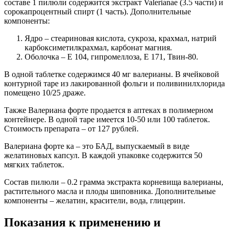
составе 1 пилюли содержится экстракт Valerianae (3.5 части) и
сорокапроцентный спирт (1 часть). Дополнительные
компоненты:
Ядро – стеариновая кислота, сукроза, крахмал, натрий
карбоксиметилкрахмал, карбонат магния.
Оболочка – Е 104, гипромеллоза, Е 171, Твин-80.
В одной таблетке содержимся 40 мг валерианы. В ячейковой
контурной таре из лакированной фольги и поливинилхлорида
помещено 10/25 драже.
Также Валериана форте продается в аптеках в полимерном
контейнере. В одной таре имеется 10-50 или 100 таблеток.
Стоимость препарата – от 127 рублей.
Валериана форте ка – это БАД, выпускаемый в виде
желатиновых капсул. В каждой упаковке содержится 50
мягких таблеток.
Состав пилюли – 0.2 грамма экстракта корневища валерианы,
растительного масла и плоды шиповника. Дополнительные
компоненты – желатин, красители, вода, глицерин.
Показания к применению и