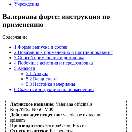
Учреждения
Валериана форте: инструкция по
применению
Содержание
1
Форма выпуска и состав
2
Показания к применению и противопоказания
3
Способ применения и дозировка
4
Побочные действия и передозировка
5
Аналоги
5.1
Аллуна
5.2
Валдисперт
5.3
Настойка валерианы
6
Скачать инструкцию по применению
Латинское название:
Valeriana officinalis
Код АТХ:
N05C M09
Действующее вещество:
valerianae ехtractum
spissum
Производитель:
Багира/Озон, Россия
Отпуск из аптеки:
Без рецепта