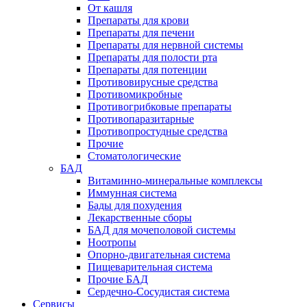
От кашля
Препараты для крови
Препараты для печени
Препараты для нервной системы
Препараты для полости рта
Препараты для потенции
Противовирусные средства
Противомикробные
Противогрибковые препараты
Противопаразитарные
Противопростудные средства
Прочие
Стоматологические
БАД
Витаминно-минеральные комплексы
Иммунная система
Бады для похудения
Лекарственные сборы
БАД для мочеполовой системы
Ноотропы
Опорно-двигательная система
Пищеварительная система
Прочие БАД
Сердечно-Сосудистая система
Сервисы