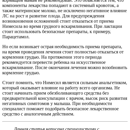
кормящим мамам не рекомендован. Это объясняется тем, что
компоненты лекарства попадают в системный кровоток, а
также материнское молоко, не исключено негативное влияние
ЛС на рост и развитие плода. Для предупреждения
возникновения осложнений стоит отказаться от приема
Нимесила во время грудного вскармливания. При лактации
стоит использовать безопасные препараты, к примеру,
Парацетамол.
Но если возникает острая необходимость приема препарата,
на время проведения лечения стоит полностью отказаться от
кормления грудью. На протяжении этого периода
рекомендуется перевести ребенка на искусственное
вскармливание. После окончания лечения можно возобновить
кормление грудью.
Стоит помнить, что Нимесил является сильным анальгетиком,
который оказывает влияние на работу всего организма. Не
стоит начинать прием обезболивающего средства без
предварительной консультации с врачом, высок риск развития
негативных симптомов у малыша. При необходимости
специалист поможет подобрать безопасное лекарственное
средство с аналогичным действием.
Данная статья написана специалистами с