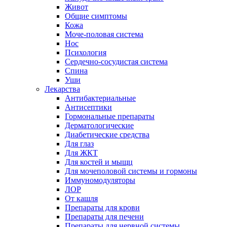
Живот
Общие симптомы
Кожа
Моче-половая система
Нос
Психология
Сердечно-сосудистая система
Спина
Уши
Лекарства
Антибактериальные
Антисептики
Гормональные препараты
Дерматологические
Диабетические средства
Для глаз
Для ЖКТ
Для костей и мыщц
Для мочеполовой системы и гормоны
Иммуномодуляторы
ЛОР
От кашля
Препараты для крови
Препараты для печени
Препараты для нервной системы