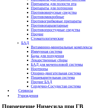
Препараты для полости рта
Препараты для потенции
Противовирусные средства
Противомикробные
Противогрибковые препараты
Противопаразитарные
Противопростудные средства
Прочие
Стоматологические
БАД
Витаминно-минеральные комплексы
Иммунная система
Бады для похудения
Лекарственные сборы
БАД для мочеполовой системы
Ноотропы
Опорно-двигательная система
Пищеварительная система
Прочие БАД
Сердечно-Сосудистая система
Сервисы
Учреждения
Применение Нимесила при ГВ