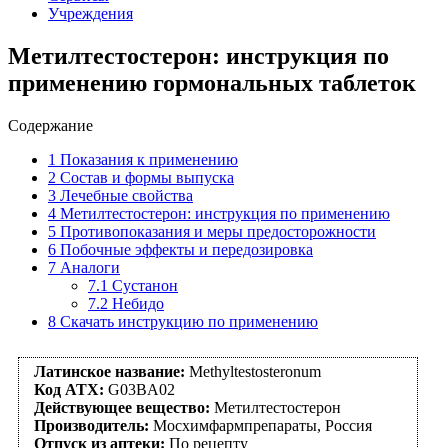
Учреждения
Метилтестостерон: инструкция по
применению гормональных таблеток
Содержание
1
Показания к применению
2
Состав и формы выпуска
3
Лечебные свойства
4
Метилтестостерон: инструкция по применению
5
Противопоказания и меры предосторожности
6
Побочные эффекты и передозировка
7
Аналоги
7.1
Сустанон
7.2
Небидо
8
Скачать инструкцию по применению
Латинское название:
Methyltestosteronum
Код АТХ:
G03BA02
Действующее вещество:
Метилтестостерон
Производитель:
Мосхимфармпрепараты, Россия
Отпуск из аптеки:
По рецепту