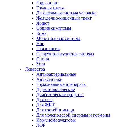
Горло и рот
Грудная клетка
Дыхательная система человека
Желудочно-кишечный тракт
Живот
Общие симптомы
Кожа
Моче-половая система
Нос
Психология
Сердечно-сосудистая система
Спина
Уши
Лекарства
Антибактериальные
Антисептики
Гормональные препараты
Дерматологические
Диабетические средства
Для глаз
Для ЖКТ
Для костей и мыщц
Для мочеполовой системы и гормоны
Иммуномодуляторы
ЛОР