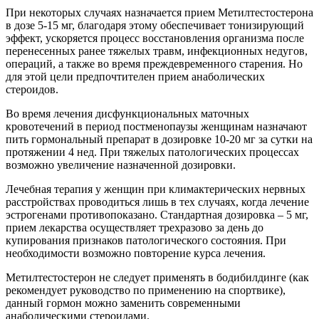
При некоторых случаях назначается прием Метилтестостерона
в дозе 5-15 мг, благодаря этому обеспечивает тонизирующий
эффект, ускоряется процесс восстановления организма после
перенесенных ранее тяжелых травм, инфекционных недугов,
операций, а также во время преждевременного старения. Но
для этой цели предпочтителен прием анаболических
стероидов.
Во время лечения дисфункциональных маточных
кровотечений в период постменопаузы женщинам назначают
пить гормональный препарат в дозировке 10-20 мг за сутки на
протяжении 4 нед. При тяжелых патологических процессах
возможно увеличение назначенной дозировки.
Лечебная терапия у женщин при климактерических нервных
расстройствах проводиться лишь в тех случаях, когда лечение
эстрогенами противопоказано. Стандартная дозировка – 5 мг,
прием лекарства осуществляет трехразово за день до
купирования признаков патологического состояния. При
необходимости возможно повторение курса лечения.
Метилтестостерон не следует применять в бодибилдинге (как
рекомендует руководство по применению на спортвике),
данный гормон можно заменить современными
анаболическими стероидами.