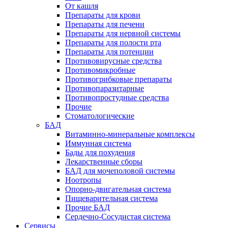
От кашля
Препараты для крови
Препараты для печени
Препараты для нервной системы
Препараты для полости рта
Препараты для потенции
Противовирусные средства
Противомикробные
Противогрибковые препараты
Противопаразитарные
Противопростудные средства
Прочие
Стоматологические
БАД
Витаминно-минеральные комплексы
Иммунная система
Бады для похудения
Лекарственные сборы
БАД для мочеполовой системы
Ноотропы
Опорно-двигательная система
Пищеварительная система
Прочие БАД
Сердечно-Сосудистая система
Сервисы