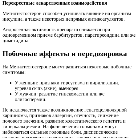
Перекрестные лекарственные взаимодействия
Метилтестостерон способен усиливать влияние на организм
инсулина, а также некоторых непрямых антикоагулянтов.
Андрогенная активность препарата снижается при
одновременном приеме барбитуратов, паратиреоидина или же
циметидина.
Побочные эффекты и передозировка
На Метилтестостероне могут развиться некоторые побочные
симптомы:
У женщин: признаки гирсутизма и вирилизации,
угревая сыпь (акне), аменорея
У мужчин: развитие гинекомастии или же
олигоспермии.
Не исключается также возникновение гепатоцеллюлярной
карциномы, признаков аллергии, отечность, снижение
полового влечения, развитие холестатического гепатита и
гиперкальциемии. На фоне лечения гормонами могут
наблюдаться сильные головные боли, диспепсические
явления, чрезмерная тревожность, депрессивные состояния,