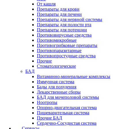
От кашля
Препараты для крови
Препараты для печени
Препараты для нервной системы
Препараты для полости рта
Препараты для потенции
Противовирусные средства
Противомикробные
Противогрибковые препараты
Противопаразитарные
Противопростудные средства
Прочие
Стоматологические
БАД
Витаминно-минеральные комплексы
Иммунная система
Бады для похудения
Лекарственные сборы
БАД для мочеполовой системы
Ноотропы
Опорно-двигательная система
Пищеварительная система
Прочие БАД
Сердечно-Сосудистая система
Сервисы