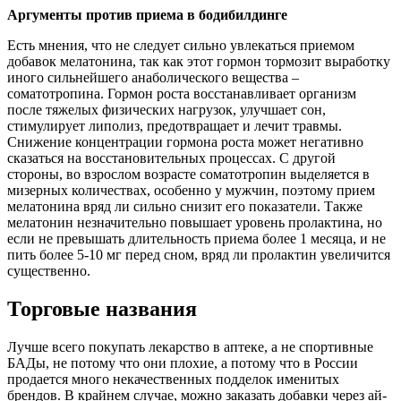
Аргументы против приема в бодибилдинге
Есть мнения, что не следует сильно увлекаться приемом
добавок мелатонина, так как этот гормон тормозит выработку
иного сильнейшего анаболического вещества –
соматотропина. Гормон роста восстанавливает организм
после тяжелых физических нагрузок, улучшает сон,
стимулирует липолиз, предотвращает и лечит травмы.
Снижение концентрации гормона роста может негативно
сказаться на восстановительных процессах. С другой
стороны, во взрослом возрасте соматотропин выделяется в
мизерных количествах, особенно у мужчин, поэтому прием
мелатонина вряд ли сильно снизит его показатели. Также
мелатонин незначительно повышает уровень пролактина, но
если не превышать длительность приема более 1 месяца, и не
пить более 5-10 мг перед сном, вряд ли пролактин увеличится
существенно.
Торговые названия
Лучше всего покупать лекарство в аптеке, а не спортивные
БАДы, не потому что они плохие, а потому что в России
продается много некачественных подделок именитых
брендов. В крайнем случае, можно заказать добавки через ай-