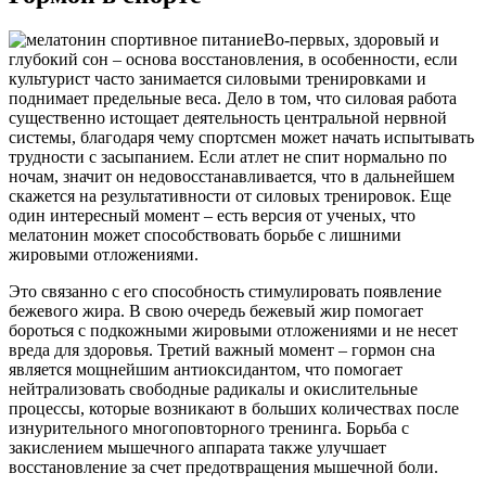
Во-первых, здоровый и
глубокий сон – основа восстановления, в особенности, если
культурист часто занимается силовыми тренировками и
поднимает предельные веса. Дело в том, что силовая работа
существенно истощает деятельность центральной нервной
системы, благодаря чему спортсмен может начать испытывать
трудности с засыпанием. Если атлет не спит нормально по
ночам, значит он недовосстанавливается, что в дальнейшем
скажется на результативности от силовых тренировок. Еще
один интересный момент – есть версия от ученых, что
мелатонин может способствовать борьбе с лишними
жировыми отложениями.
Это связанно с его способность стимулировать появление
бежевого жира. В свою очередь бежевый жир помогает
бороться с подкожными жировыми отложениями и не несет
вреда для здоровья. Третий важный момент – гормон сна
является мощнейшим антиоксидантом, что помогает
нейтрализовать свободные радикалы и окислительные
процессы, которые возникают в больших количествах после
изнурительного многоповторного тренинга. Борьба с
закислением мышечного аппарата также улучшает
восстановление за счет предотвращения мышечной боли.