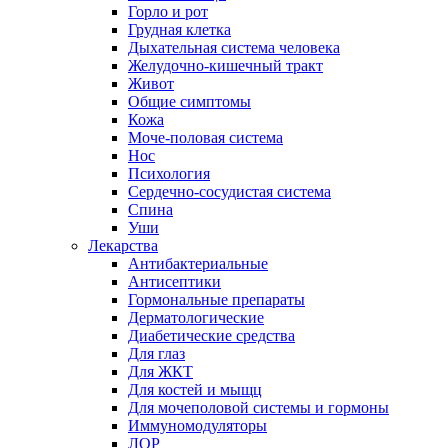
Горло и рот
Грудная клетка
Дыхательная система человека
Желудочно-кишечный тракт
Живот
Общие симптомы
Кожа
Моче-половая система
Нос
Психология
Сердечно-сосудистая система
Спина
Уши
Лекарства
Антибактериальные
Антисептики
Гормональные препараты
Дерматологические
Диабетические средства
Для глаз
Для ЖКТ
Для костей и мыщц
Для мочеполовой системы и гормоны
Иммуномодуляторы
ЛОР