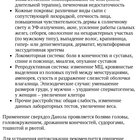
длительной терапии), печеночная недостаточность
Кожные покровы: различные виды сыпи с
сопутствующей лихорадкой, отечность лица,
повышенная чувствительность дермы к солнечному
свету и УФ-излучению, акне, усиление работы сальных
желез, себорея, оволосение на нехарактерных участках
(по мужскому типу), выпадение волос, крапивница,
гипер- или депигментация, дерматит, мультиформная
экссудативная эритема
Локомоторная система: боли в конечностях и суставах,
спине и пояснице, миалгия, опухание суставов
Репродуктивная система: изменение МЦ, кровянистые
выделения из половых путей между менструациями,
аменорея, сухость и раздражение слизистой оболочки
влагалища. Эпизодические случаи: уменьшение
размеров груди, у мужчин – ухудшение сперматогенеза,
у женщин – увеличение клитора
Прочие расстройства: общая слабость, изменение
данных лабораторных тестов, увеличение веса.
Применение сверхдоз Данола проявляется болями головы,
головокружением, дрожанием конечностей, судорогами,
тошнотой и рвотой.
Для устранения интоксикации рекомендуется очищение