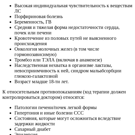
Высокая индивидуальная чувствительность к веществам
ЛС
Порфириновая болезнь
Беременность, ГВ
Средняя и тяжелая форма недостаточности сердца,
почек или печени
Кровотечение из половых путей не выясненного
происхождения
Онкология молочных желез (в том числе
гормонозависимую)
Тромбоз или ТЭЛА (включая в анаменезе)
Наследственная нехватка в организме лактазы,
невосприимчивость к ней, синдром мальабсорбции
глюкозо-галактозной
Возраст младше 18-ти лет.
К относительным противопоказаниям (ход терапии должен
контролироваться доктором) относятся:
Патологии печени/почек легкой формы
Гипертония и иные болезни ССС
Состояния, которые могут осложниться вследствие
задержки жидкости
Сахарный диабет
Эпилепсия