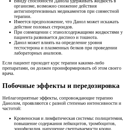
Ввиду способности Данола удерживать жидкость в
организме, возможно снижение действия
антигипертензивных медикаментов при совместной
терапии.
Имеется предположение, что Данол может искажать
действие половых стероидов.
При совмещении с этанолсодержащими жидкостями у
пациента развивается диспноэ и тошнота.
Данол может влиять на определение уровня
тестостерона и плазменных белков при проведении
лабораторных анализов.
Если пациент проходит курс терапии какими-либо
препаратами, он должен проинформировать об этом своего
врача.
Побочные эффекты и передозировка
Неблагоприятные эффекты, сопровождающие терапию
Данолом, проявляются с разной степенью интенсивности и
частотой:
Кровеносная и лимфатическая системы: полицитемия,
повышение содержания лейкоцитов, тромбоцитов,
эонофизилия, нарушение свертываемости крови,