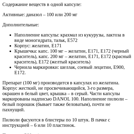
Содержание веществ в одной капсуле:
Активные: даназол – 100 или 200 мг
Дополнительные:
Наполнение капсулы: крахмал из кукурузы, лактоза в
виде моногидрата, тальк, Е572
Корпус: желатин, Е171
Крышечка: капс. 100 мг – желатин, Е171, Е172 (черный
краситель), капс. 200 мг – желатин, Е171, Е172 (красный
краситель), Е172 (желтый краситель)
Чернила маркировки: шеллак, соевый лецитин, Е900,
Е172.
Препарат (100 мг) производится в капсулах из желатина.
Корпус жесткий, не просвечивающийся, 3-го размера,
окрашен в белый цвет, крышка – в серый. Части капсулы
маркированы надписью DANOL 100. Наполнение пилюли –
белый порошок (бывает также беловатым), почти не
пахнущий.
Пилюли фасуются в блистеры по 10 штук. В пачке с
инструкцией – 6 или 10 пластинок.