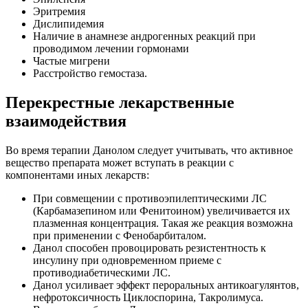
Эритремия
Дислипидемия
Наличие в анамнезе андрогенных реакций при
проводимом лечении гормонами
Частые мигрени
Расстройство гемостаза.
Перекрестные лекарственные
взаимодействия
Во время терапии Данолом следует учитывать, что активное
вещество препарата может вступать в реакции с
компонентами иных лекарств:
При совмещении с противоэпилептическими ЛС
(Карбамазепином или Фенитоином) увеличивается их
плазменная концентрация. Такая же реакция возможна
при применении с Фенобарбиталом.
Данол способен провоцировать резистентность к
инсулину при одновременном приеме с
противодиабетическими ЛС.
Данол усиливает эффект пероральных антикоагулянтов,
нефротоксичность Циклоспорина, Такролимуса.