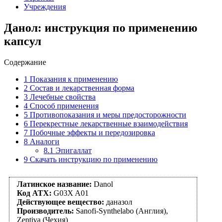
Учреждения
Данол: инструкция по применению
капсул
Содержание
1
Показания к применению
2
Состав и лекарственная форма
3
Лечебные свойства
4
Способ применения
5
Противопоказания и меры предосторожности
6
Перекрестные лекарственные взаимодействия
7
Побочные эффекты и передозировка
8
Аналоги
8.1
Эпигаллат
9
Скачать инструкцию по применению
Латинское название:
Danol
Код АТХ:
G03X A01
Действующее вещество:
даназол
Производитель:
Sanofi-Synthelabo (Англия),
Zentiva (Чехия)