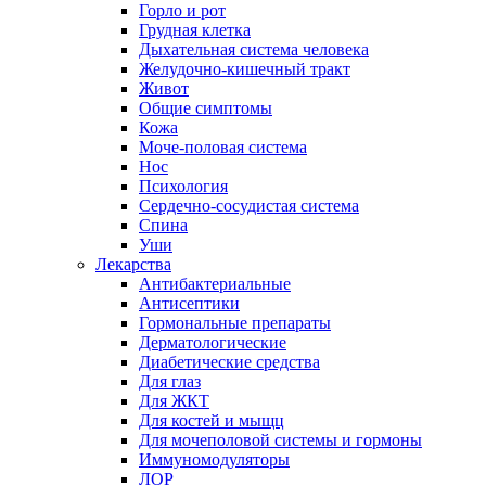
Горло и рот
Грудная клетка
Дыхательная система человека
Желудочно-кишечный тракт
Живот
Общие симптомы
Кожа
Моче-половая система
Нос
Психология
Сердечно-сосудистая система
Спина
Уши
Лекарства
Антибактериальные
Антисептики
Гормональные препараты
Дерматологические
Диабетические средства
Для глаз
Для ЖКТ
Для костей и мыщц
Для мочеполовой системы и гормоны
Иммуномодуляторы
ЛОР