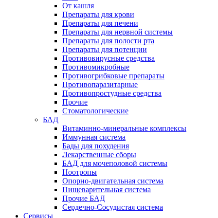
От кашля
Препараты для крови
Препараты для печени
Препараты для нервной системы
Препараты для полости рта
Препараты для потенции
Противовирусные средства
Противомикробные
Противогрибковые препараты
Противопаразитарные
Противопростудные средства
Прочие
Стоматологические
БАД
Витаминно-минеральные комплексы
Иммунная система
Бады для похудения
Лекарственные сборы
БАД для мочеполовой системы
Ноотропы
Опорно-двигательная система
Пищеварительная система
Прочие БАД
Сердечно-Сосудистая система
Сервисы