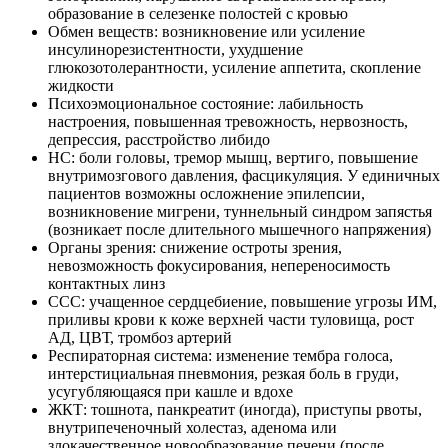
образование в селезенке полостей с кровью
Обмен веществ: возникновение или усиление
инсулинорезистентности, ухудшение
глюкозотолерантности, усиление аппетита, скопление
жидкости
Психоэмоциональное состояние: лабильность
настроения, повышенная тревожность, нервозность,
депрессия, расстройство либидо
НС: боли головы, тремор мышц, вертиго, повышение
внутримозгового давления, фасцикуляция. У единичных
пациентов возможны осложнение эпилепсии,
возникновение мигрени, туннельный синдром запястья
(возникает после длительного мышечного напряжения)
Органы зрения: снижение остроты зрения,
невозможность фокусирования, непереносимость
контактных линз
ССС: учащенное сердцебиение, повышение угрозы ИМ,
приливы крови к коже верхней части туловища, рост
АД, ЦВТ, тромбоз артерий
Респираторная система: изменение тембра голоса,
интерстициальная пневмония, резкая боль в груди,
усугубляющаяся при кашле и вдохе
ЖКТ: тошнота, панкреатит (иногда), приступы рвоты,
внутрипеченочный холестаз, аденома или
злокачественное новообразование печени (после