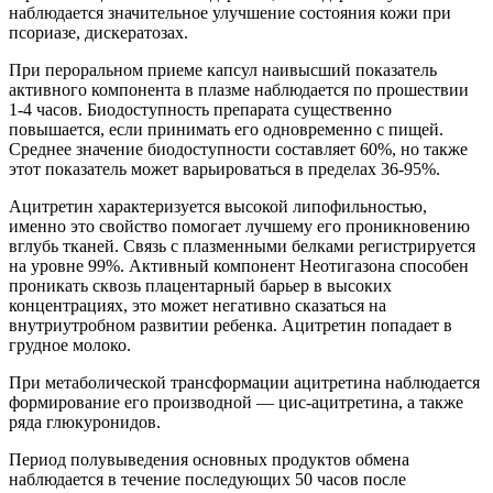
наблюдается значительное улучшение состояния кожи при
псориазе, дискератозах.
При пероральном приеме капсул наивысший показатель
активного компонента в плазме наблюдается по прошествии
1-4 часов. Биодоступность препарата существенно
повышается, если принимать его одновременно с пищей.
Среднее значение биодоступности составляет 60%, но также
этот показатель может варьироваться в пределах 36-95%.
Ацитретин характеризуется высокой липофильностью,
именно это свойство помогает лучшему его проникновению
вглубь тканей. Связь с плазменными белками регистрируется
на уровне 99%. Активный компонент Неотигазона способен
проникать сквозь плацентарный барьер в высоких
концентрациях, это может негативно сказаться на
внутриутробном развитии ребенка. Ацитретин попадает в
грудное молоко.
При метаболической трансформации ацитретина наблюдается
формирование его производной — цис-ацитретина, а также
ряда глюкуронидов.
Период полувыведения основных продуктов обмена
наблюдается в течение последующих 50 часов после