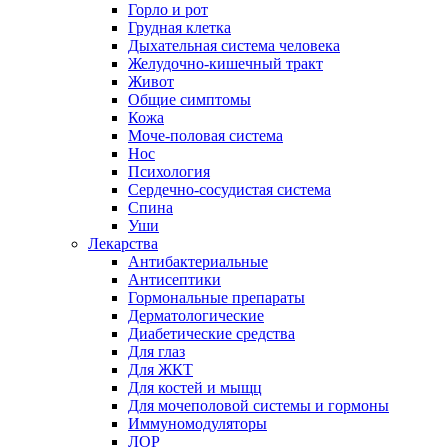
Горло и рот
Грудная клетка
Дыхательная система человека
Желудочно-кишечный тракт
Живот
Общие симптомы
Кожа
Моче-половая система
Нос
Психология
Сердечно-сосудистая система
Спина
Уши
Лекарства
Антибактериальные
Антисептики
Гормональные препараты
Дерматологические
Диабетические средства
Для глаз
Для ЖКТ
Для костей и мыщц
Для мочеполовой системы и гормоны
Иммуномодуляторы
ЛОР