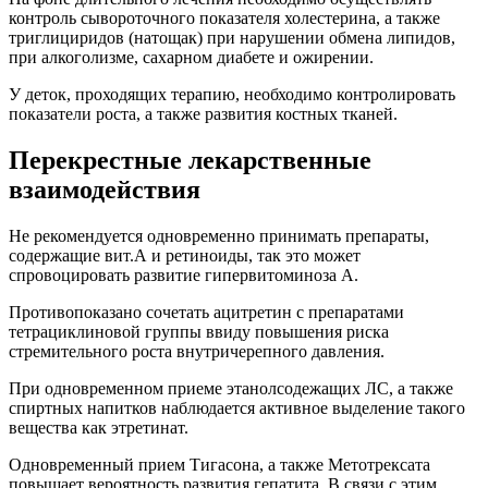
контроль сывороточного показателя холестерина, а также
триглициридов (натощак) при нарушении обмена липидов,
при алкоголизме, сахарном диабете и ожирении.
У деток, проходящих терапию, необходимо контролировать
показатели роста, а также развития костных тканей.
Перекрестные лекарственные
взаимодействия
Не рекомендуется одновременно принимать препараты,
содержащие вит.А и ретиноиды, так это может
спровоцировать развитие гипервитоминоза А.
Противопоказано сочетать ацитретин с препаратами
тетрациклиновой группы ввиду повышения риска
стремительного роста внутричерепного давления.
При одновременном приеме этанолсодежащих ЛС, а также
спиртных напитков наблюдается активное выделение такого
вещества как этретинат.
Одновременный прием Тигасона, а также Метотрексата
повышает вероятность развития гепатита. В связи с этим