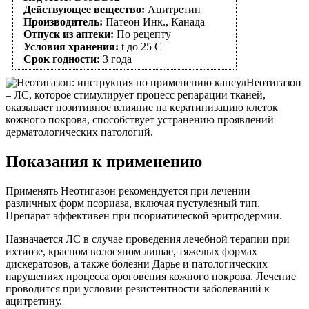
Действующее вещество:
Ацитретин
Производитель:
Патеон Инк., Канада
Отпуск из аптеки:
По рецепту
Условия хранения:
t до 25 С
Срок годности:
3 года
Неотигазон
– ЛС, которое стимулирует процесс репарации тканей,
оказывает позитивное влияние на кератинизацию клеток
кожного покрова, способствует устранению проявлений
дерматологических патологий.
Показания к применению
Применять Неотигазон рекомендуется при лечении
различных форм псориаза, включая пустулезный тип.
Препарат эффективен при псориатической эритродермии.
Назначается ЛС в случае проведения лечебной терапии при
ихтиозе, красном волосяном лишае, тяжелых формах
дискератозов, а также болезни Дарье и патологических
нарушениях процесса ороговения кожного покрова. Лечение
проводится при условии резистентности заболеваний к
ацитретину.