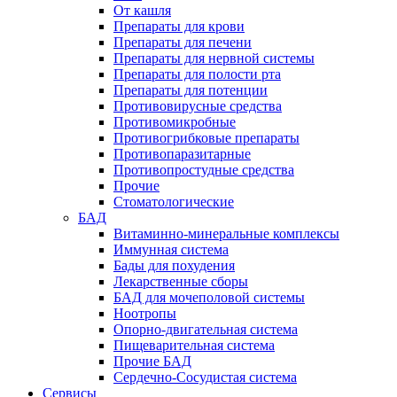
От кашля
Препараты для крови
Препараты для печени
Препараты для нервной системы
Препараты для полости рта
Препараты для потенции
Противовирусные средства
Противомикробные
Противогрибковые препараты
Противопаразитарные
Противопростудные средства
Прочие
Стоматологические
БАД
Витаминно-минеральные комплексы
Иммунная система
Бады для похудения
Лекарственные сборы
БАД для мочеполовой системы
Ноотропы
Опорно-двигательная система
Пищеварительная система
Прочие БАД
Сердечно-Сосудистая система
Сервисы