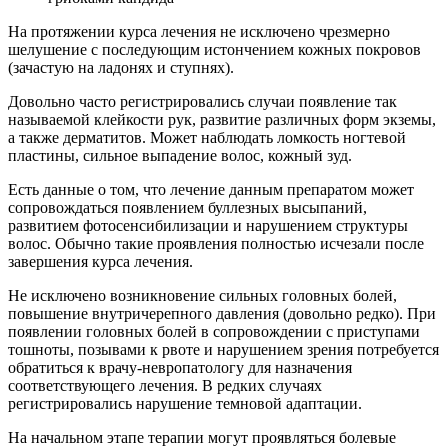
На протяжении курса лечения не исключено чрезмерно
шелушение с последующим истончением кожных покровов
(зачастую на ладонях и ступнях).
Довольно часто регистрировались случаи появление так
называемой клейкости рук, развитие различных форм экземы,
а также дерматитов. Может наблюдать ломкость ногтевой
пластины, сильное выпадение волос, кожный зуд.
Есть данные о том, что лечение данным препаратом может
сопровождаться появлением буллезных высыпаний,
развитием фотосенсибилизации и нарушением структуры
волос. Обычно такие проявления полностью исчезали после
завершения курса лечения.
Не исключено возникновение сильных головных болей,
повышение внутричерепного давления (довольно редко). При
появлении головных болей в сопровождении с приступами
тошноты, позывами к рвоте и нарушением зрения потребуется
обратиться к врачу-невропатологу для назначения
соответствующего лечения. В редких случаях
регистрировались нарушение темновой адаптации.
На начальном этапе терапии могут проявляться болевые