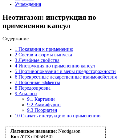
Учреждения
Неотигазон: инструкция по
применению капсул
Содержание
1
Показания к применению
2
Состав и формы выпуска
3
Лечебные свойства
4
Инструкция по применению капсул
5
Противопоказания и меры предосторожности
6
Перекрестные лекарственные взаимодействия
7
Побочные эффекты
8
Передозировка
9
Аналоги
9.1
Карталин
9.2
Аммифурин
9.3
Псориатен
10
Скачать инструкцию по применению
Латинское название:
Neotigason
Код АТХ:
D05BB02