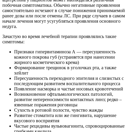
побочная симптоматика. Обычно негативные проявления
самостоятельно исчезают в случае понижения принимаемой
ранее дозы или после отмены ЛС. При ряде случаев в самом
начале лечения могут усугубляться проявления основного
недуга.
Зачастую во время лечебной терапии проявлялись такие
симптомы:
Признаки гипервитаминоза А — пересушенность
кожного покрова губ (устраняется при нанесении
жирного косметического крема)
Формирование трещинок в уголочках рта, а также
хейлит
Пересушенность переходного эпителия и слизистых с
последующим развитием воспалительного процесса
Появление насморка и частые носовых кровотечений
Возникновение офтальмологических патологий,
развитие непереносимости контактных линз; редко –
язвенные поражения роговицы
Сухость в ротовой полости, чувство жажды
Развитие стоматита или же гингивита, нарушение
вкусового восприятия
Частые рецидивы вульвовагинита, спровоцированные
грибками кандида