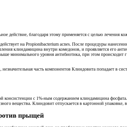
льное действие, благодаря этому применяется с целью лечения 
ействует на Propionibacterium acnes. После процедуры нанесен
ления клиндамицина внутри комедонов, и проявляется его анти
выше минимального уровня антибиотика, при этом происходит г
, незначительная часть компонентов Клиндовита попадает в сис
ой консистенции с 1%-ным содержанием клиндамицина фосфата.
ного вещества. Клиндовит отпускается в картонной упаковке, в
против прыщей