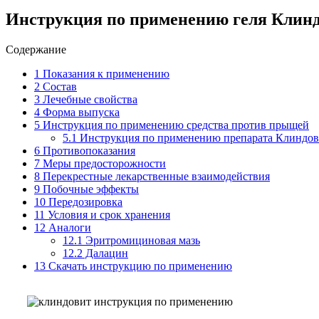
Инструкция по применению геля Клинд
Содержание
1
Показания к применению
2
Состав
3
Лечебные свойства
4
Форма выпуска
5
Инструкция по применению средства против прыщей
5.1
Инструкция по применению препарата Клиндови
6
Противопоказания
7
Меры предосторожности
8
Перекрестные лекарственные взаимодействия
9
Побочные эффекты
10
Передозировка
11
Условия и срок хранения
12
Аналоги
12.1
Эритромициновая мазь
12.2
Далацин
13
Скачать инструкцию по применению