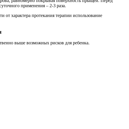
рова, равномерно покрывая поверхность прыщей. Перед
уточного применения – 2-3 раза.
ти от характера протекания терапии использование
я
ственно выше возможных рисков для ребенка.