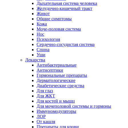
Дыхательная система человека
Желудочно-кишечный тракт
Живот
Общие симптомы
Кожа
Моче-половая система
Нос
Психология
Сердечно-сосудистая система
Спина
Уши
Лекарства
Антибактериальные
Антисептики
Гормональные препараты
Дерматологические
Диабетические средства
Для глаз
Для ЖКТ
Для костей и мыщц
Для мочеполовой системы и гормоны
Иммуномодуляторы
ЛОР
От кашля
Препараты для крови