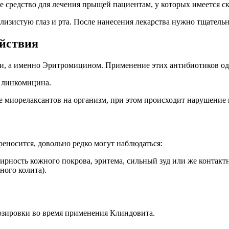
 средство для лечения прыщей пациентам, у которых имеется ск
 слизистую глаз и рта. После нанесения лекарства нужно тщател
йствия
ми, а именно Эритромицином. Применение этих антибиотиков о
е линкомицина.
 миорелаксантов на организм, при этом происходит нарушение
еносится, довольно редко могут наблюдаться:
рность кожного покрова, эритема, сильный зуд или же контакт
ого колита).
озировки во время применения Клиндовита.