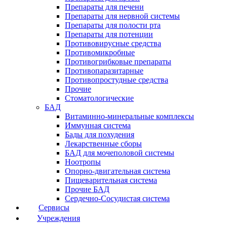
Препараты для печени
Препараты для нервной системы
Препараты для полости рта
Препараты для потенции
Противовирусные средства
Противомикробные
Противогрибковые препараты
Противопаразитарные
Противопростудные средства
Прочие
Стоматологические
БАД
Витаминно-минеральные комплексы
Иммунная система
Бады для похудения
Лекарственные сборы
БАД для мочеполовой системы
Ноотропы
Опорно-двигательная система
Пищеварительная система
Прочие БАД
Сердечно-Сосудистая система
Сервисы
Учреждения