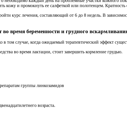
о необходимо каждый день на проблемные участки кожного пок
ь кожу и промокнуть ее салфеткой или полотенцем. Кратность с
ойти курс лечения, составляющий от 6 до 8 недель. В зависимос
 во время беременности и грудного вскармливани
ко в том случае, когда ожидаемый терапевтический эффект суще
едства во время лактации, стоит завершить кормление грудью.
репаратам группы линкозамидов
венадцатилетнего возраста.