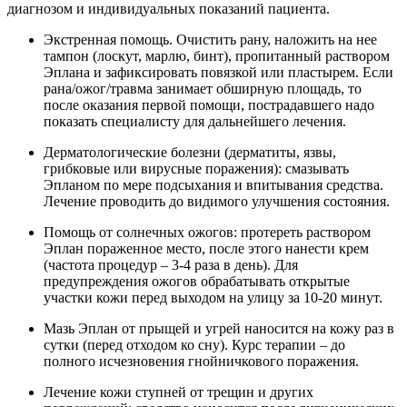
диагнозом и индивидуальных показаний пациента.
Экстренная помощь. Очистить рану, наложить на нее
тампон (лоскут, марлю, бинт), пропитанный раствором
Эплана и зафиксировать повязкой или пластырем. Если
рана/ожог/травма занимает обширную площадь, то
после оказания первой помощи, пострадавшего надо
показать специалисту для дальнейшего лечения.
Дерматологические болезни (дерматиты, язвы,
грибковые или вирусные поражения): смазывать
Эпланом по мере подсыхания и впитывания средства.
Лечение проводить до видимого улучшения состояния.
Помощь от солнечных ожогов: протереть раствором
Эплан пораженное место, после этого нанести крем
(частота процедур – 3-4 раза в день). Для
предупреждения ожогов обрабатывать открытые
участки кожи перед выходом на улицу за 10-20 минут.
Мазь Эплан от прыщей и угрей наносится на кожу раз в
сутки (перед отходом ко сну). Курс терапии – до
полного исчезновения гнойничкового поражения.
Лечение кожи ступней от трещин и других