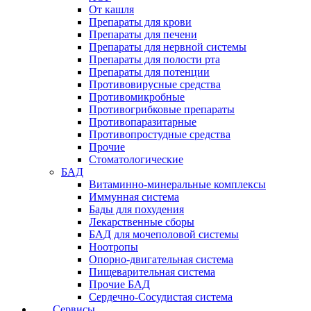
От кашля
Препараты для крови
Препараты для печени
Препараты для нервной системы
Препараты для полости рта
Препараты для потенции
Противовирусные средства
Противомикробные
Противогрибковые препараты
Противопаразитарные
Противопростудные средства
Прочие
Стоматологические
БАД
Витаминно-минеральные комплексы
Иммунная система
Бады для похудения
Лекарственные сборы
БАД для мочеполовой системы
Ноотропы
Опорно-двигательная система
Пищеварительная система
Прочие БАД
Сердечно-Сосудистая система
Сервисы