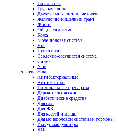
Горло и рот
Грудная клетка
Дыхательная система человека
Желудочно-кишечный тракт
Живот
Общие симптомы
Кожа
Моче-половая система
Нос
Психология
Сердечно-сосудистая система
Спина
Уши
Лекарства
Антибактериальные
Антисептики
Гормональные препараты
Дерматологические
Диабетические средства
Для глаз
Для ЖКТ
Для костей и мыщц
Для мочеполовой системы и гормоны
Иммуномодуляторы
ЛОР