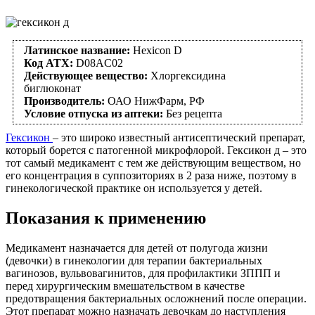
Латинское название:
Hexicon D
Код АТХ:
D08AC02
Действующее вещество:
Хлоргексидина
биглюконат
Производитель:
ОАО НижФарм, РФ
Условие отпуска из аптеки:
Без рецепта
Гексикон
– это широко известный антисептический препарат,
который борется с патогенной микрофлорой. Гексикон д – это
тот самый медикамент с тем же действующим веществом, но
его концентрация в суппозиториях в 2 раза ниже, поэтому в
гинекологической практике он используется у детей.
Показания к применению
Медикамент назначается для детей от полугода жизни
(девочки) в гинекологии для терапии бактериальных
вагинозов, вульвовагинитов, для профилактики ЗППП и
перед хирургическим вмешательством в качестве
предотвращения бактериальных осложнений после операции.
Этот препарат можно назначать девочкам до наступления