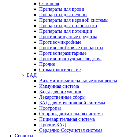
От кашля
Препараты для крови
Препараты для печени
Препараты для нервной системы
Препараты для полости рта
Препараты для потенции
Противовирусные средства
Противомикробные
Противогрибковые препараты
Противопаразитарные
Противопростудные средства
Прочие
Стоматологические
БАД
Витаминно-минеральные комплексы
Иммунная система
Бады для похудения
Лекарственные сборы
БАД для мочеполовой системы
Ноотропы
Опорно-двигательная система
Пищеварительная система
Прочие БАД
Сердечно-Сосудистая система
Сервисы