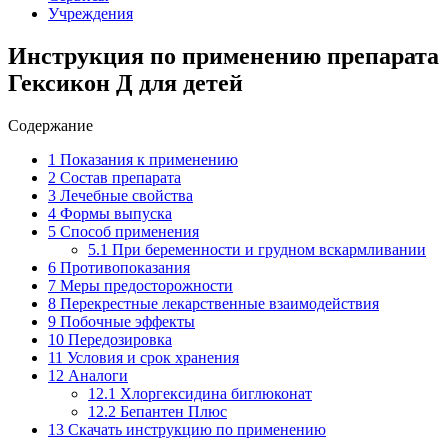
Учреждения
Инструкция по применению препарата
Гексикон Д для детей
Содержание
1
Показания к применению
2
Состав препарата
3
Лечебные свойства
4
Формы выпуска
5
Способ применения
5.1
При беременности и грудном вскармливании
6
Противопоказания
7
Меры предосторожности
8
Перекрестные лекарственные взаимодействия
9
Побочные эффекты
10
Передозировка
11
Условия и срок хранения
12
Аналоги
12.1
Хлоргексидина биглюконат
12.2
Бепантен Плюс
13
Скачать инструкцию по применению