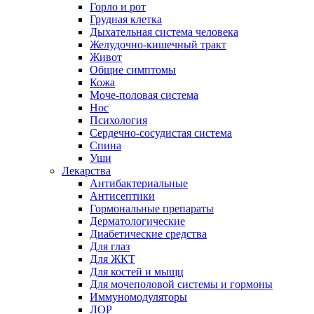
Горло и рот
Грудная клетка
Дыхательная система человека
Желудочно-кишечный тракт
Живот
Общие симптомы
Кожа
Моче-половая система
Нос
Психология
Сердечно-сосудистая система
Спина
Уши
Лекарства
Антибактериальные
Антисептики
Гормональные препараты
Дерматологические
Диабетические средства
Для глаз
Для ЖКТ
Для костей и мыщц
Для мочеполовой системы и гормоны
Иммуномодуляторы
ЛОР