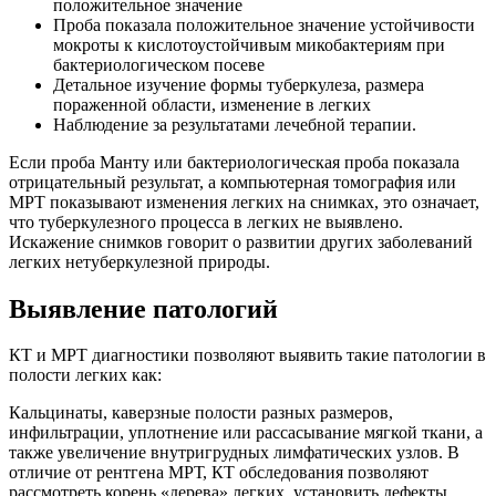
положительное значение
Проба показала положительное значение устойчивости
мокроты к кислотоустойчивым микобактериям при
бактериологическом посеве
Детальное изучение формы туберкулеза, размера
пораженной области, изменение в легких
Наблюдение за результатами лечебной терапии.
Если проба Манту или бактериологическая проба показала
отрицательный результат, а компьютерная томография или
МРТ показывают изменения легких на снимках, это означает,
что туберкулезного процесса в легких не выявлено.
Искажение снимков говорит о развитии других заболеваний
легких нетуберкулезной природы.
Выявление патологий
КТ и МРТ диагностики позволяют выявить такие патологии в
полости легких как:
Кальцинаты, каверзные полости разных размеров,
инфильтрации, уплотнение или рассасывание мягкой ткани, а
также увеличение внутригрудных лимфатических узлов. В
отличие от рентгена МРТ, КТ обследования позволяют
рассмотреть корень «дерева» легких, установить дефекты