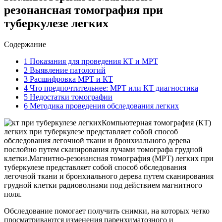
резонансная томография при
туберкулезе легких
Содержание
1
Показания для проведения КТ и МРТ
2
Выявление патологий
3
Расшифровка МРТ и КТ
4
Что предпочтительнее: МРТ или КТ диагностика
5
Недостатки томографии
6
Методика проведения обследования легких
Компьютерная томография (КТ)
легких при туберкулезе представляет собой способ
обследования легочной ткани и бронхиального дерева
послойно путем сканирования лучами томографа грудной
клетки.Магнитно-резонансная томография (МРТ) легких при
туберкулезе представляет собой способ обследования
легочной ткани и бронхиального дерева путем сканирования
грудной клетки радиоволнами под действием магнитного
поля.
Обследование помогает получить снимки, на которых четко
просматриваются изменения паренхиматозного и