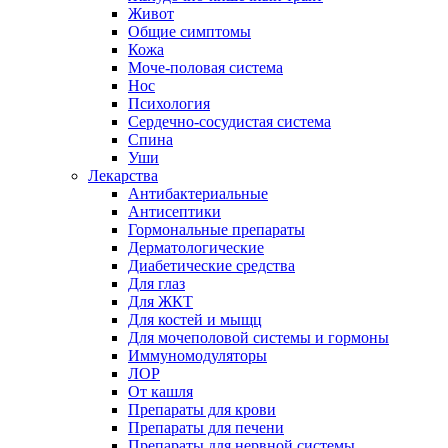
Живот
Общие симптомы
Кожа
Моче-половая система
Нос
Психология
Сердечно-сосудистая система
Спина
Уши
Лекарства
Антибактериальные
Антисептики
Гормональные препараты
Дерматологические
Диабетические средства
Для глаз
Для ЖКТ
Для костей и мыщц
Для мочеполовой системы и гормоны
Иммуномодуляторы
ЛОР
От кашля
Препараты для крови
Препараты для печени
Препараты для нервной системы