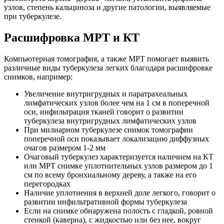
узлов, степень кальциноза и другие патологии, выявляемые
при туберкулезе.
Расшифровка МРТ и КТ
Компьютерная томография, а также МРТ помогает выявить
различные виды туберкулеза легких благодаря расшифровке
снимков, например:
Увеличение внутригрудных и паратрахеальных
лимфатических узлов более чем на 1 см в поперечной
оси, инфильтрация тканей говорит о развитии
туберкулеза внутригрудных лимфатических узлов
При милиарном туберкулезе снимок томографии
поперечной оси показывает локализацию диффузных
очагов размером 1-2 мм
Очаговый туберкулез характеризуется наличием на КТ
или МРТ снимке уплотнительных узлов размером до 1
см по всему бронхиальному дереву, а также на его
перегородках
Наличие уплотнения в верхней доле легкого, говорит о
развитии инфильтративной формы туберкулеза
Если на снимке обнаружена полость с гладкой, ровной
стенкой (каверна), с жидкостью или без нее, вокруг